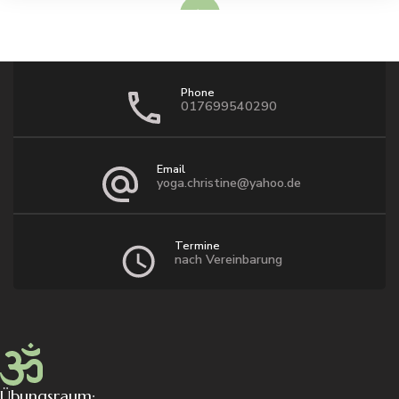
Read More
Phone
017699540290
Email
yoga.christine@yahoo.de
Termine
nach Vereinbarung
Übungsraum: