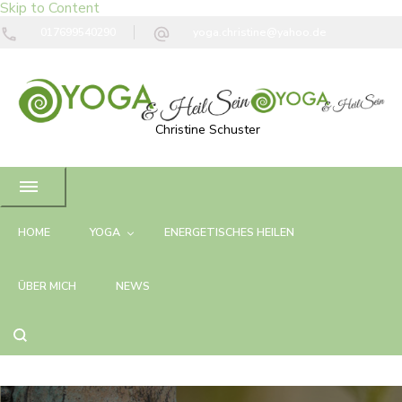
Skip to Content
017699540290
yoga.christine@yahoo.de
Christine Schuster
HOME
YOGA
ENERGETISCHES HEILEN
ÜBER MICH
NEWS