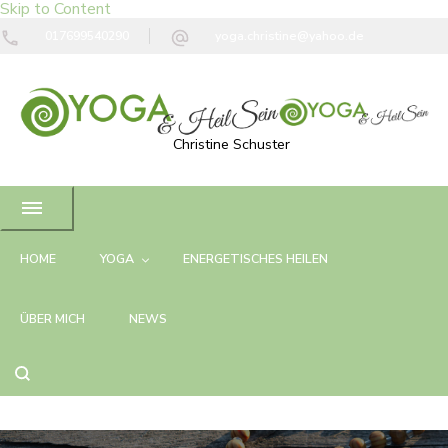
Skip to Content
017699540290
yoga.christine@yahoo.de
Christine Schuster
HOME
YOGA
ENERGETISCHES HEILEN
ÜBER MICH
NEWS